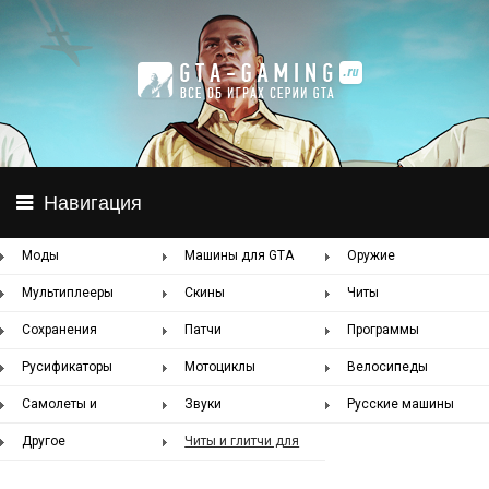
Навигация
Моды
Машины для GTA
Оружие
5
Мультиплееры
Скины
Читы
Сохранения
Патчи
Программы
Русификаторы
Мотоциклы
Велосипеды
Самолеты и
Звуки
Русские машины
вертолеты
Другое
Читы и глитчи для
GTA Online