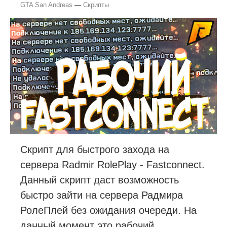
GTA San Andreas
—
Скрипты
Скрипт для быстрого захода на
сервера Radmir RolePlay - Fastconnect.
Данный скрипт даст возможность
быстро зайти на сервера Радмира
РолеПлей без ожидания очереди. На
данный момент это рабочий