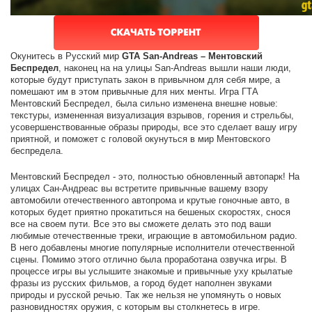
Окунитесь в Русский мир
GTA San-Andreas – Ментовский
Беспредел
, наконец на на улицы San-Andreas вышли наши люди,
которые будут приступать закон в привычном для себя мире, а
помешают им в этом привычные для них менты. Игра ГТА
Ментовский Беспредел, была сильно изменена внешне новые:
текстуры, измененная визуализация взрывов, горения и стрельбы,
усовершенствованные образы природы, все это сделает вашу игру
приятной, и поможет с головой окунуться в мир Ментовского
беспредела.
Ментовский Беспредел - это, полностью обновленный автопарк! На
улицах Сан-Андреас вы встретите привычные вашему взору
автомобили отечественного автопрома и крутые гоночные авто, в
которых будет приятно прокатиться на бешеных скоростях, снося
все на своем пути. Все это вы сможете делать это под ваши
любимые отечественные треки, играющие в автомобильном радио.
В него добавлены многие популярные исполнители отечественной
сцены. Помимо этого отлично была проработана озвучка игры. В
процессе игры вы услышите знакомые и привычные уху крылатые
фразы из русских фильмов, а город будет наполнен звуками
природы и русской речью. Так же нельзя не упомянуть о новых
разновидностях оружия, с которым вы столкнетесь в игре.