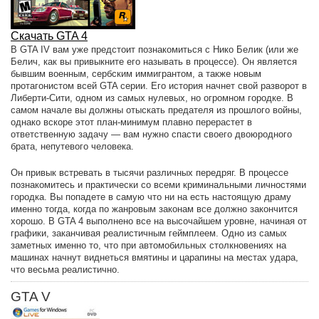
Скачать GTA 4
В GTA IV вам уже предстоит познакомиться с Нико Белик (или же
Белич, как вы привыкните его называть в процессе). Он является
бывшим военным, сербским иммигрантом, а также новым
протагонистом всей GTA серии. Его история начнет свой разворот в
Либерти-Сити, одном из самых нулевых, но огромном городке. В
самом начале вы должны отыскать предателя из прошлого войны,
однако вскоре этот план-минимум плавно перерастет в
ответственную задачу — вам нужно спасти своего двоюродного
брата, непутевого человека.
Он привык встревать в тысячи различных передряг. В процессе
познакомитесь и практически со всеми криминальными личностями
городка. Вы попадете в самую что ни на есть настоящую драму
именно тогда, когда по жанровым законам все должно закончится
хорошо. В GTA 4 выполнено все на высочайшем уровне, начиная от
графики, заканчивая реалистичным геймплеем. Одно из самых
заметных именно то, что при автомобильных столкновениях на
машинах начнут виднеться вмятины и царапины на местах удара,
что весьма реалистично.
GTA V