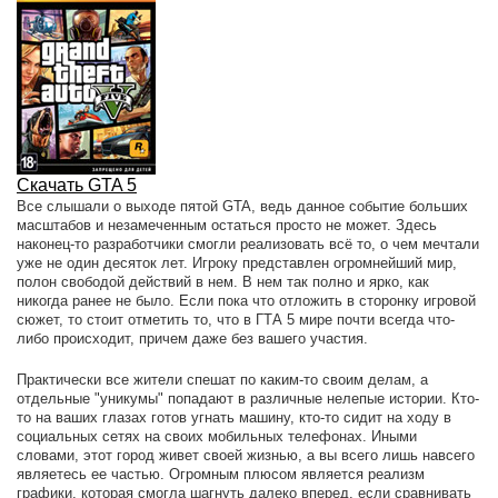
Скачать GTA 5
Все слышали о выходе пятой GTA, ведь данное событие больших
масштабов и незамеченным остаться просто не может. Здесь
наконец-то разработчики смогли реализовать всё то, о чем мечтали
уже не один десяток лет. Игроку представлен огромнейший мир,
полон свободой действий в нем. В нем так полно и ярко, как
никогда ранее не было. Если пока что отложить в сторонку игровой
сюжет, то стоит отметить то, что в ГТА 5 мире почти всегда что-
либо происходит, причем даже без вашего участия.
Практически все жители спешат по каким-то своим делам, а
отдельные "уникумы" попадают в различные нелепые истории. Кто-
то на ваших глазах готов угнать машину, кто-то сидит на ходу в
социальных сетях на своих мобильных телефонах. Иными
словами, этот город живет своей жизнью, а вы всего лишь навсего
являетесь ее частью. Огромным плюсом является реализм
графики, которая смогла шагнуть далеко вперед, если сравнивать