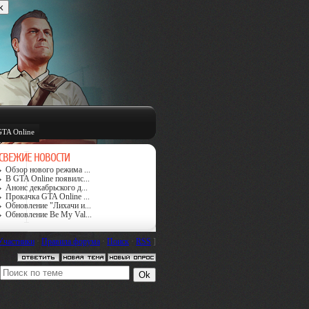
GTA Online
СВЕЖИЕ НОВОСТИ
Обзор нового режима ...
В GTA Online появилс...
Анонс декабрьского д...
Прокачка GTA Online ...
Обновление "Лихачи и...
Обновление Be My Val...
Участники
·
Правила форума
·
Поиск
·
RSS
]