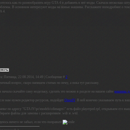
отелось как-то разнообразить игру GTA 4 и добавить в неё моды. Скачала несколько шту
облемы. В основном интересуют моды на новые машины. Расскажите поподробнее о том,
A 4.
а: Пятница, 22.08.2014, 14:49 | Сообщение #
2
личный вопрос, скоро напишем статью по нему, а пока тут расскажу.
 начала скачайте саму модельку, сделать это можно в разделе на нашем сайте
машины д
сле вам нужен редактор ресурсов, подойдет
OpenIV
. В ней конечно указываем путь к ва
папке по адресу "GTA IV\pc\models\cdimages\" есть файл playerped.rpf, открываем его
бираем файлы для замены с расширением .wdr и .wtd.
деюсь ничего не забыл, если что поправьте