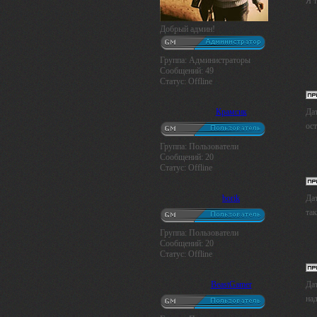
Я т
Добрый админ!
Группа: Администраторы
Сообщений:
49
Статус:
Offline
Крамсик
Дат
ос
Группа: Пользователи
Сообщений:
20
Статус:
Offline
borik
Дат
та
Группа: Пользователи
Сообщений:
20
Статус:
Offline
BeastGamer
Дат
над