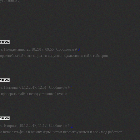
ут главный :)
а: Понедельник, 23.10.2017, 09:55 | Сообщение #
3
торожней качайте эти моды - я вирусню подхватил на сайте геймеров
а: Пятница, 01.12.2017, 12:51 | Сообщение #
4
к проверять файлы перед установкой нужно.
а: Вторник, 19.12.2017, 11:17 | Сообщение #
5
о вставлять файл в основу игры, потом перезагружаться и все - мод работает.