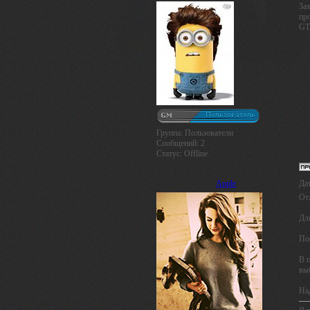
Зах
пр
GT
Группа: Пользователи
Сообщений:
2
Статус:
Offline
Apple
Дат
От
Для
По
В 
вы
На