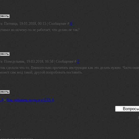
а: Пятница, 19.01.2018, 00:15 | Сообщение #
6
ставил но почему-то не работает, что делаю не так?
а: Понедельник, 19.03.2018, 16:58 | Сообщение #
7
так сделали что-то. Внимательно прочитать инструкции как это делать нужно. Часто оши
может сам мод такой, другой попробовать поставить.
 4
»
Как добавить моды в в GTA 4
»