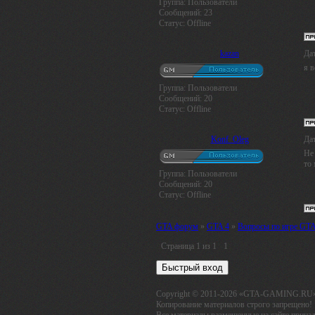
Группа: Пользователи
Сообщений:
23
Статус:
Offline
kazan
Дат
я в
Группа: Пользователи
Сообщений:
20
Статус:
Offline
Konf_Oleg
Дат
Не 
то 
Группа: Пользователи
Сообщений:
20
Статус:
Offline
GTA форум
»
GTA 4
»
Вопросы по игре GTA
Страница
1
из
1
1
Copyright © 2011-2026 «GTA-GAMING.RU
Копирование материалов строго запрещено!