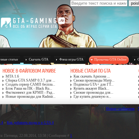
зные статьи
Скачать GTA
Флеш игры GTA
Прокачка GTA Online
НОВОЕ В ФАЙЛОВОМ АРХИВЕ
НОВЫЕ СТАТЬИ ПО GTA
MTA 1.6
Как скачать Аризона ...
Сборка GTA SAMP 0.3.7 для ...
Свежи промокоды Матр...
Создать сервер САМП беспла...
Подписка GTA+ для ГТ...
Блэк Раша на ПК - Black Ru...
Купить аккаунт Black...
Фастконнект для КРМП - Рад...
Свежие промокоды для...
Новые промокоды для Radmir...
Где купить дешевую н...
[
Новые сообщения
·
 4
»
Как добавить моды в в GTA 4
а: Пятница, 22.08.2014, 13:58 | Сообщение #
1