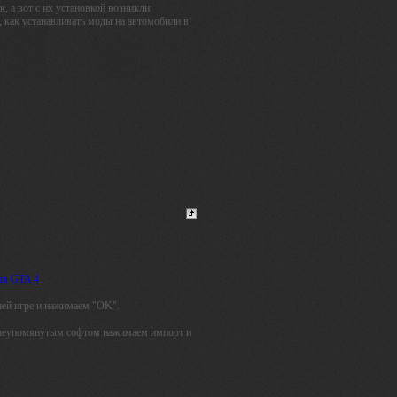
к, а вот с их установкой возникли
 как устанавливать моды на автомобили в
ля GTA 4
.
шей игре и нажимаем "OK".
 вышеупомянутым софтом нажимаем импорт и