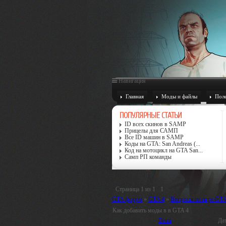
Навигация
Главная
Моды и файлы
Поле
ПОПУЛЯРНЫЕ СТАТЬИ
ID всех скинов в SAMP
Прицелы для САМП
Все ID машин в SAMP
Коды на GTA: San Andreas (...
Код на мотоцикл на GTA San...
Самп РП команды
Страница
1
из
1
1
GTA форум
»
GTA 4
»
Вопросы по игре GTA
Как добавить моды в в GTA 4
Demi
Дат