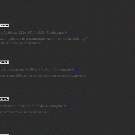
а: Суббота, 12.08.2017, 00:06 | Сообщение #
3
жет проблема не в невнимательности, а в скачанной игре?
де сказано что сохранилась.
м
а: Понедельник, 18.09.2017, 01:17 | Сообщение #
4
вает всякое!Можно и по невнимательности не сохранить.
а: Четверг, 21.09.2017, 06:46 | Сообщение #
5
еня тоже такое не раз бывало((((