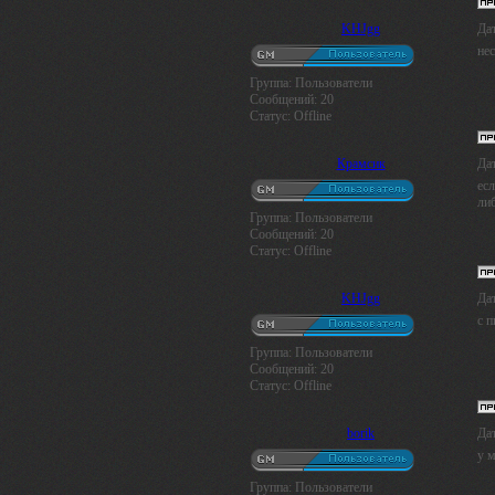
KHJgg
Дат
нес
Группа: Пользователи
Сообщений:
20
Статус:
Offline
Крамсик
Дат
есл
ли
Группа: Пользователи
Сообщений:
20
Статус:
Offline
KHJgg
Дат
с п
Группа: Пользователи
Сообщений:
20
Статус:
Offline
borik
Дат
у м
Группа: Пользователи