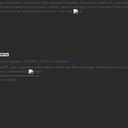
ди, подскажите, пожалуйста. Игру недавно установила. Наигралась, вышла. На следующий
 немного поиграла, сохранилась, вышла, зашла, а как-будто и не играла вовсе! Как исп
нь хочется, на первой миссии затянуло, а тут такое
а: Воскресенье, 24.08.2014, 15:56 | Сообщение #
2
uGTA
, Для сохранения нужно зайти в любой дом Нико (на радаре отмечен дискетой сохр
кая не внимательная
ут главный :)