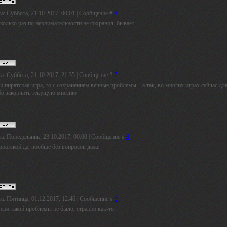
а: Суббота, 21.10.2017, 00:01 | Сообщение #
6
колько раз по невнимательности не сохранял. бывает
а: Суббота, 21.10.2017, 21:35 | Сообщение #
7
и пиратская игра, то с сохранением вечные проблемы... а так, во многих играх сейчас д
бо закончить текущую миссию
а: Понедельник, 23.10.2017, 00:00 | Сообщение #
8
иратской да, вообще без вопросов даже
а: Пятница, 01.12.2017, 12:46 | Сообщение #
9
еня такой проблемы не было, странно как-то.