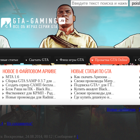
зные статьи
Скачать GTA
Флеш игры GTA
Прокачка GTA Online
НОВОЕ В ФАЙЛОВОМ АРХИВЕ
НОВЫЕ СТАТЬИ ПО GTA
MTA 1.6
Как скачать Аризона ...
Сборка GTA SAMP 0.3.7 для ...
Свежи промокоды Матр...
Создать сервер САМП беспла...
Подписка GTA+ для ГТ...
Блэк Раша на ПК - Black Ru...
Купить аккаунт Black...
Фастконнект для КРМП - Рад...
Свежие промокоды для...
Новые промокоды для Radmir...
Где купить дешевую н...
[
Новые сообщения
·
 4
»
Не сохраняется!
а: Воскресенье, 24.08.2014, 00:12 | Сообщение #
1