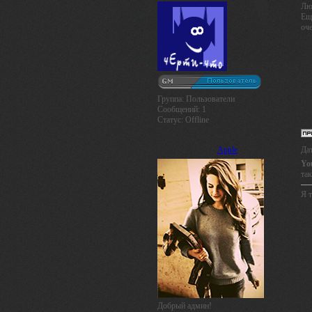
Лю
Ещё
оче
Группа: Пользователи
Сообщений:
1
Статус:
Offline
Apple
Дат
Yo
та
Я т
Добрый админ!