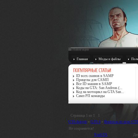
Навигация
Главная
Моды и файлы
Поле
ПОПУЛЯРНЫЕ СТАТЬИ
ID всех скинов в SAMP
Прицелы для САМП
Все ID машин в SAMP
Коды на GTA: San Andreas (...
Код на мотоцикл на GTA San...
Самп РП команды
Страница
1
из
1
1
GTA форум
»
GTA 4
»
Вопросы по игре GTA
Не сохраняется!
YouGTA
Дат