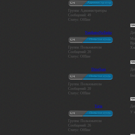
Группа: Администраторы
Сообщений:
49
Статус:
Offline
NagibatorNaTanke
Дат
Мо
Вро
Группа: Пользователи
Х
Сообщений:
20
Статус:
Offline
DriveSani
Дат
Бы
Группа: Пользователи
Сообщений:
20
Статус:
Offline
Varta
Дат
У м
Группа: Пользователи
Сообщений:
26
Статус:
Offline