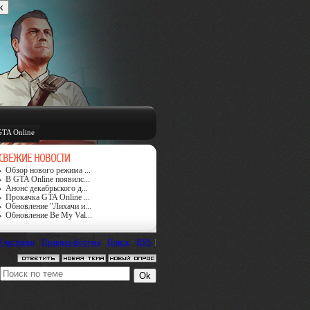
GTA Online
СВЕЖИЕ НОВОСТИ
Обзор нового режима ...
В GTA Online появилс...
Анонс декабрьского д...
Прокачка GTA Online ...
Обновление "Лихачи и...
Обновление Be My Val...
Участники
·
Правила форума
·
Поиск
·
RSS
]