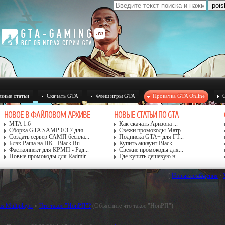
зные статьи
Скачать GTA
Флеш игры GTA
Прокачка GTA Online
НОВОЕ В ФАЙЛОВОМ АРХИВЕ
НОВЫЕ СТАТЬИ ПО GTA
MTA 1.6
Как скачать Аризона ...
Сборка GTA SAMP 0.3.7 для ...
Свежи промокоды Матр...
Создать сервер САМП беспла...
Подписка GTA+ для ГТ...
Блэк Раша на ПК - Black Ru...
Купить аккаунт Black...
Фастконнект для КРМП - Рад...
Свежие промокоды для...
Новые промокоды для Radmir...
Где купить дешевую н...
[
Новые сообщения
·
s Multiplayer
»
Что такое "НонРП"?
(Объясните что такое "НонРП")