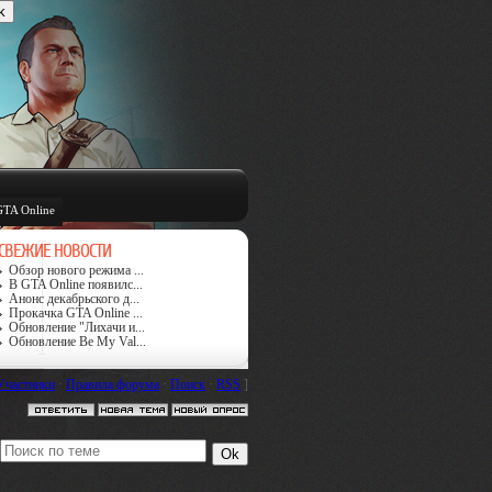
GTA Online
СВЕЖИЕ НОВОСТИ
Обзор нового режима ...
В GTA Online появилс...
Анонс декабрьского д...
Прокачка GTA Online ...
Обновление "Лихачи и...
Обновление Be My Val...
Участники
·
Правила форума
·
Поиск
·
RSS
]