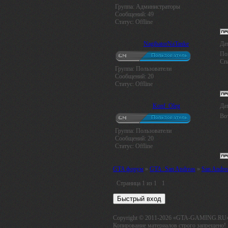
Группа: Администраторы
Сообщений:
49
Статус:
Offline
NagibatorNaTanke
Дат
Пом
Сп
Группа: Пользователи
Сообщений:
20
Статус:
Offline
Konf_Oleg
Дат
Вот
Группа: Пользователи
Сообщений:
20
Статус:
Offline
GTA форум
»
GTA: San Andreas
»
San Andrea
Страница
1
из
1
1
Copyright © 2011-2026 «GTA-GAMING.RU
Копирование материалов строго запрещено!