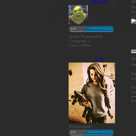
Dingo7182
Дат
Вс
Но
и 
Группа: Пользователи
Сообщений:
1
Статус:
Offline
Apple
Дат
No
Та
ма
Или
пл
Я т
Добрый админ!