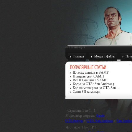
Навигация
Главная
Моды и файлы
Поле
ПОПУЛЯРНЫЕ СТАТЬИ
ID всех скинов в SAMP
Прицелы для САМП
Все ID машин в SAMP
Коды на GTA: San Andreas (...
Код на мотоцикл на GTA San...
Самп РП команды
Страница
1
из
1
1
Модератор форума:
Apple
GTA форум
»
GTA: San Andreas
»
San Andrea
Что такое "НонРП"?