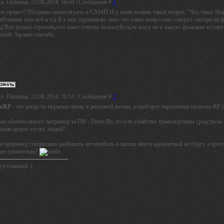
а: Пятница, 22.08.2014, 16:44 | Сообщение #
1
ем привет!!!Недавно начал играть в САМП.И у меня возник такой вопрос "Что такое Но
нРпшник или нуб и т.д.Я у них спрашиваю типо что такое нонрп они говорят смотри на 
т.д.Вот решил спросить,кто знает ответье пожалуйста,не могу ни в какую фракцию всупи
Заранее спасибо.
а: Пятница, 22.08.2014, 16:51 | Сообщение #
2
nRP
- это когда ты играешь никак в реальной жизни, а наоборот нарушаешь правило RP 
кое обычно пишут например за DB - Drive By, то есть убийство транспортным средством.
шине целую кучку людей?
 например специально разбивать автомобиль в жизни никто адекватный не будет, а прост
ане грамотным!
ут главный :)