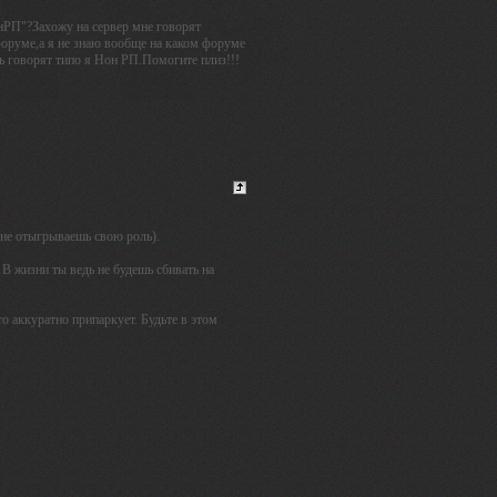
нРП"?Захожу на сервер мне говорят
форуме,а я не знаю вообще на каком форуме
ть говорят типо я Нон РП.Помогите плиз!!!
(не отыгрываешь свою роль).
 В жизни ты ведь не будешь сбивать на
о аккуратно припаркует. Будьте в этом