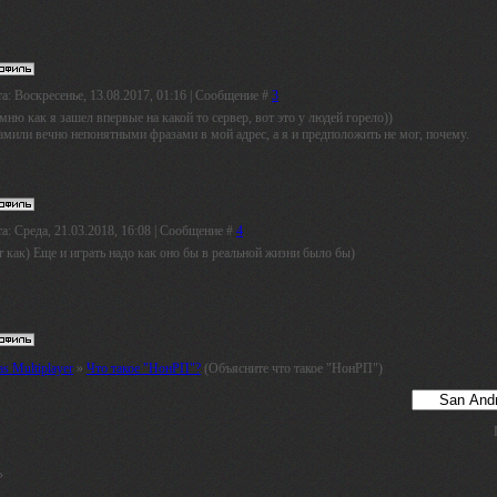
а: Воскресенье, 13.08.2017, 01:16 | Сообщение #
3
ню как я зашел впервые на какой то сервер, вот это у людей горело))
амили вечно непонятными фразами в мой адрес, а я и предположить не мог, почему.
а: Среда, 21.03.2018, 16:08 | Сообщение #
4
 как) Еще и играть надо как оно бы в реальной жизни было бы)
s Multiplayer
»
Что такое "НонРП"?
(Объясните что такое "НонРП")
»