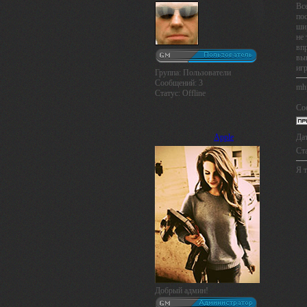
Вс
по
ши
не 
впр
вы
иг
Группа: Пользователи
Сообщений:
3
mh
Статус:
Offline
Со
Apple
Дат
Ст
Я т
Добрый админ!