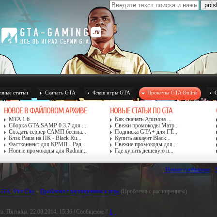
зные статьи
Скачать GTA
Флеш игры GTA
Прокачка GTA Online
НОВОЕ В ФАЙЛОВОМ АРХИВЕ
НОВЫЕ СТАТЬИ ПО GTA
MTA 1.6
Как скачать Аризона ...
Сборка GTA SAMP 0.3.7 для ...
Свежи промокоды Матр...
Создать сервер САМП беспла...
Подписка GTA+ для ГТ...
Блэк Раша на ПК - Black Ru...
Купить аккаунт Black...
Фастконнект для КРМП - Рад...
Свежие промокоды для...
Новые промокоды для Radmir...
Где купить дешевую н...
[
Новые сообщения
·
TA: Vice City
»
Проблема с расширением в игре
(Проблема с расширением)
а: Пятница, 22.08.2014, 15:36 | Сообщение #
1