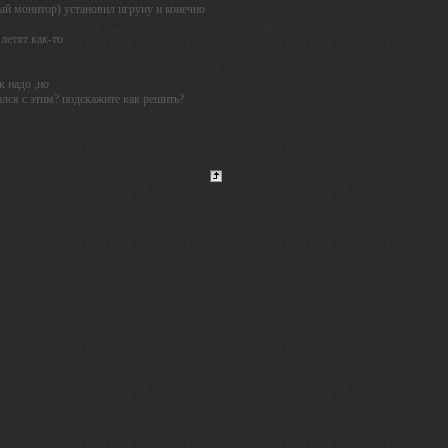
ый монитор) установил игруну и конечно
летят как-то
 надо ,но
ался с этим? подскажите как решить?