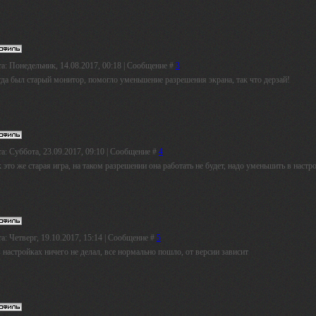
а: Понедельник, 14.08.2017, 00:18 | Сообщение #
3
гда был старый монитор, помогло уменьшение разрешения экрана, так что дерзай!
а: Суббота, 23.09.2017, 09:10 | Сообщение #
4
 это же старая игра, на таком разрешении она работать не будет, надо уменьшить в настр
а: Четверг, 19.10.2017, 15:14 | Сообщение #
5
 настройках ничего не делал, все нормально пошло, от версии зависит