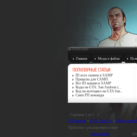
Навигация
Главная
Моды и файлы
Поле
ПОПУЛЯРНЫЕ СТАТЬИ
ID всех скинов в SAMP
Прицелы для САМП
Все ID машин в SAMP
Коды на GTA: San Andreas (...
Код на мотоцикл на GTA San...
Самп РП команды
Страница
1
из
1
1
GTA форум
»
GTA: Vice City
»
Обсуждение G
Проблема с расширением в игре
messersmith
Дат