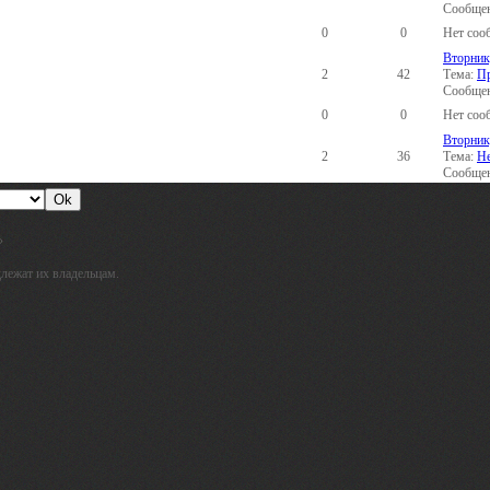
Сообщен
0
0
Нет соо
Вторник,
2
42
Тема:
Пр
Сообщен
0
0
Нет соо
Вторник,
2
36
Тема:
Не
Сообщен
»
лежат их владельцам.