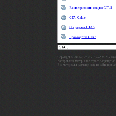
Ваши скриншоты и видео GTA 5
GTA: Online
Обсуждение GTA 5
Прохождение GTA 5
Copyright © 2011-2026 «GTA-GAMING.RU
Копирование материалов строго запрещено!
Все материалы размещенные на сайте принад