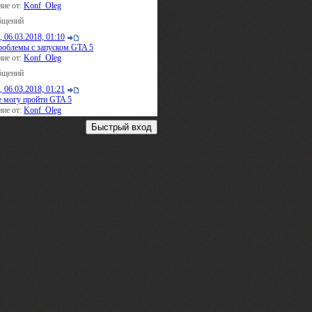
ие от:
Konf_Oleg
бщений
 06.03.2018, 01:10
облемы с запуском GTA 5
ие от:
Konf_Oleg
бщений
 06.03.2018, 01:21
 могу пройти GTA 5
ие от:
Konf_Oleg