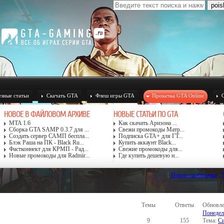
зные статьи
Скачать GTA
Флеш игры GTA
Прокачка GTA Online
НОВОЕ В ФАЙЛОВОМ АРХИВЕ
НОВЫЕ СТАТЬИ ПО GTA
MTA 1.6
Как скачать Аризона ...
Сборка GTA SAMP 0.3.7 для ...
Свежи промокоды Матр...
Создать сервер САМП беспла...
Подписка GTA+ для ГТ...
Блэк Раша на ПК - Black Ru...
Купить аккаунт Black...
Фастконнект для КРМП - Рад...
Свежие промокоды для...
Новые промокоды для Radmir...
Где купить дешевую н...
[
Новые сообщения
·
Темы
Ответы
Обновл
Понедель
9
155
Тема:
Си