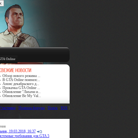
GTA Online
СВЕЖИЕ НОВОСТИ
Обзор нового режима ...
В GTA Online появилс...
Анонс декабрьского д...
Прокачка GTA Online ...
Обновление "Лихачи и...
Обновление Be My Val...
Участники
·
Правила форума
·
Поиск
·
RSS
]
ения
ник, 19.03.2018, 16:37
стемные требования для GTA 5