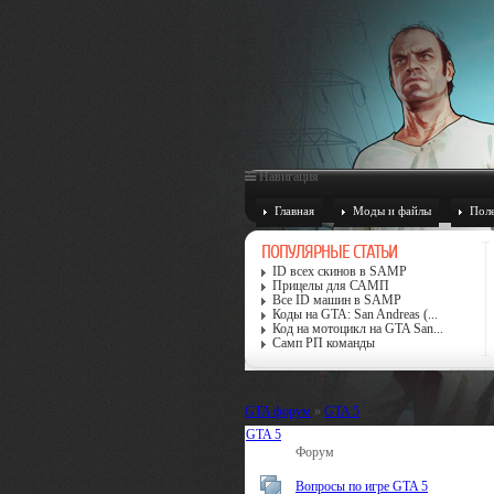
Навигация
Главная
Моды и файлы
Поле
ПОПУЛЯРНЫЕ СТАТЬИ
ID всех скинов в SAMP
Прицелы для САМП
Все ID машин в SAMP
Коды на GTA: San Andreas (...
Код на мотоцикл на GTA San...
Самп РП команды
GTA форум
»
GTA 5
GTA 5
Форум
Вопросы по игре GTA 5