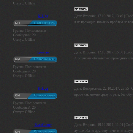
Статус:
Offline
KHJgg
Дата: Вторник, 17.10.2017, 13:49 | Со
я не проходил. никаких проблем не во
Группа: Пользователи
Сообщений:
20
Статус:
Offline
Крамсик
Дата: Вторник, 17.10.2017, 15:38 | Со
А обучение обязательно проходить или
Группа: Пользователи
Сообщений:
20
Статус:
Offline
KHJgg
Дата: Воскресенье, 22.10.2017, 23:55 
вроде как можно сразу играть, без обу
Группа: Пользователи
Сообщений:
20
Статус:
Offline
BeastGamer
Дата: Вторник, 19.12.2017, 11:01 | Со
лучше оба по другому ничего не получ