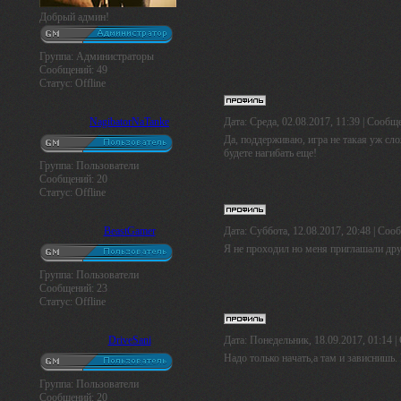
Добрый админ!
Группа: Администраторы
Сообщений:
49
Статус:
Offline
NagibatorNaTanke
Дата: Среда, 02.08.2017, 11:39 | Сообщ
Да, поддерживаю, игра не такая уж слож
будете нагибать еще!
Группа: Пользователи
Сообщений:
20
Статус:
Offline
BeastGamer
Дата: Суббота, 12.08.2017, 20:48 | Со
Я не проходил но меня приглашали дру
Группа: Пользователи
Сообщений:
23
Статус:
Offline
DriveSani
Дата: Понедельник, 18.09.2017, 01:14 
Надо только начать,а там и зависнишь. 
Группа: Пользователи
Сообщений:
20