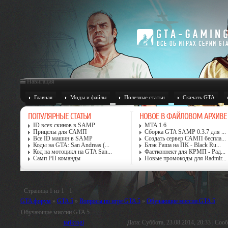
Навигация
Главная
Моды и файлы
Полезные статьи
Скачать GTA
ПОПУЛЯРНЫЕ СТАТЬИ
НОВОЕ В ФАЙЛОВОМ АРХИВЕ
ID всех скинов в SAMP
MTA 1.6
Прицелы для САМП
Сборка GTA SAMP 0.3.7 для ...
Все ID машин в SAMP
Создать сервер САМП беспла...
Коды на GTA: San Andreas (...
Блэк Раша на ПК - Black Ru...
Код на мотоцикл на GTA San...
Фастконнект для КРМП - Рад...
Самп РП команды
Новые промокоды для Radmir...
Страница
1
из
1
1
GTA форум
»
GTA 5
»
Вопросы по игре GTA 5
»
Обучающие миссии GTA 5
Обучающие миссии GTA 5
tarikrogi
Дата: Суббота, 23.08.2014, 20:33 | Со