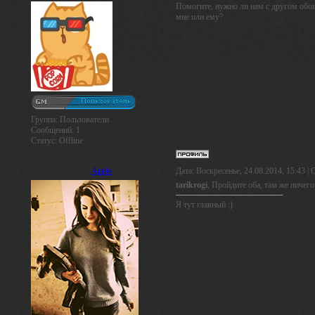
Помогите, нужно ли нам с другом обои
мне или ему?
Группа: Пользователи
Сообщений:
1
Статус:
Offline
Apple
Дата: Воскресенье, 24.08.2014, 15:43 
tarikrogi
, Пройдите оба, там же ничег
Я тут главный :)