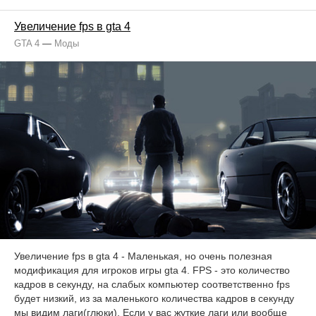
Увеличение fps в gta 4
GTA 4
—
Моды
Увеличение fps в gta 4 - Маленькая, но очень полезная
модификация для игроков игры gta 4. FPS - это количество
кадров в секунду, на слабых компьютер соответственно fps
будет низкий, из за маленького количества кадров в секунду
мы видим лаги(глюки). Если у вас жуткие лаги или вообще