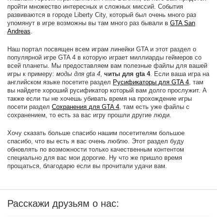
пройти множество интересных и сложных миссий. События
развиваются в городе Liberty City, который был очень много раз
упомянут в игре возможны вы там много раз бывали в
GTA San
Andreas
.
Наш портал посвящен всем играм линейки GTA и этот раздел о
популярной игре GTA 4 в которую играет миллиарды геймеров со
всей планеты. Мы предоставляем вам полезные файлы для вашей
игры к примеру:
моды для gta 4
,
читы для gta 4
. Если ваша игра на
английском языке посетите раздел
Русификаторы для GTA 4
, там
вы найдете хороший русификатор который вам долго прослужит. А
также если ты не хочешь убивать время на прохождение игры
посети раздел
Сохранения для GTA 4
, там есть уже файлы с
сохранением, то есть за вас игру прошли другие люди.
Хочу сказать больше спасибо нашим посетителям большое
спасибо, что вы есть я вас очень люблю. Этот раздел буду
обновлять по возможности только качественным контентом
специально для вас мои дорогие. Ну что же пришло время
прощаться, благодарю если вы прочитали удачи вам.
Расскажи друзьям о нас: