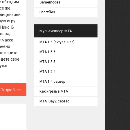
е обходим
Gamemodes
все же
Scriptfiles
 лицензией
вую игру
Нико. В
Мультиплеер MTA
вера,
е масса
MTA 1.6 (актуальная)
анено
MTA 1.5.6
же зовите
едете свое
MTA 1.5.5
 уже
MTA 1.5.4
MTA 1.4 сервер
Подробнее
Как играть в MTA
MTA: DayZ сервер