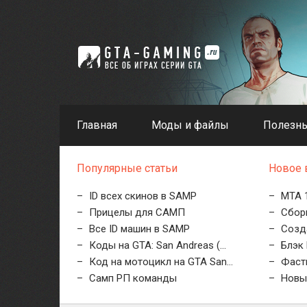
Главная
Моды и файлы
Полезны
Популярные статьи
Новое 
ID всех скинов в SAMP
MTA 1
Прицелы для САМП
Сборк
Все ID машин в SAMP
Созд
Коды на GTA: San Andreas (...
Блэк 
Код на мотоцикл на GTA San...
Фастк
Самп РП команды
Новые