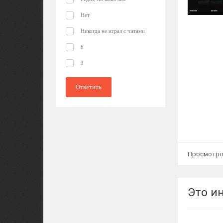
Нет
Никогда не играл с читами
6
3
Просмотров:
Это и