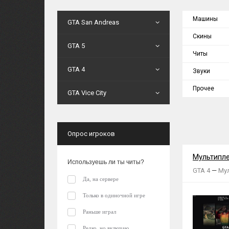
Машины
GTA San Andreas
Скины
GTA 5
Читы
GTA 4
Звуки
Прочее
GTA Vice City
Опрос игроков
Мультипле
Иcпользуешь ли ты читы?
GTA 4
—
Му
Да, на сервере
Только в одиночной игре
Раньше играл
Редко, но включаю