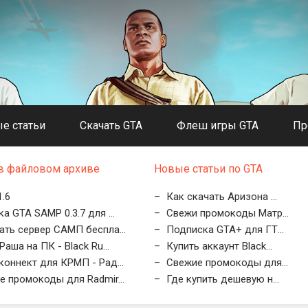
е статьи
Скачать GTA
Флеш игры GTA
Пр
в файловом архиве
Новые статьи по GTA
.6
Как скачать Аризона ...
а GTA SAMP 0.3.7 для ...
Свежи промокоды Матр...
ать сервер САМП беспла...
Подписка GTA+ для ГТ...
Раша на ПК - Black Ru...
Купить аккаунт Black...
оннект для КРМП - Рад...
Свежие промокоды для...
 промокоды для Radmir...
Где купить дешевую н...