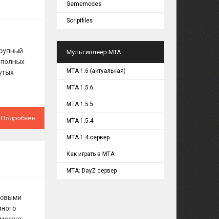
Gamemodes
Scriptfiles
крупный
Мультиплеер MTA
 полных
MTA 1.6 (актуальная)
утых
MTA 1.5.6
MTA 1.5.5
Подробнее
MTA 1.5.4
MTA 1.4 сервер
Как играть в MTA
MTA: DayZ сервер
 новыми
много