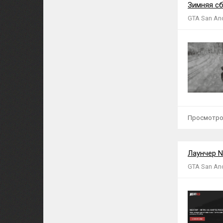
Зимняя сб
GTA San An
Просмотров:
Лаунчер N
GTA San An