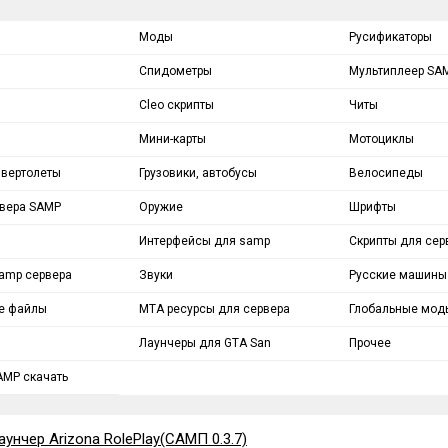
Моды
Русификаторы
Спидометры
Мультиплеер SA
Cleo скрипты
Читы
Мини-карты
Мотоциклы
 вертолеты
Грузовики, автобусы
Велосипеды
рвера SAMP
Оружие
Шрифты
Интерфейсы для samp
Скрипты для сер
amp сервера
Звуки
Русские машины
е файлы
MTA ресурсы для сервера
Глобальные мод
Лаунчеры для GTA San
Прочее
Andreas
AMP скачать
аунчер Arizona RolePlay(САМП 0.3.7)