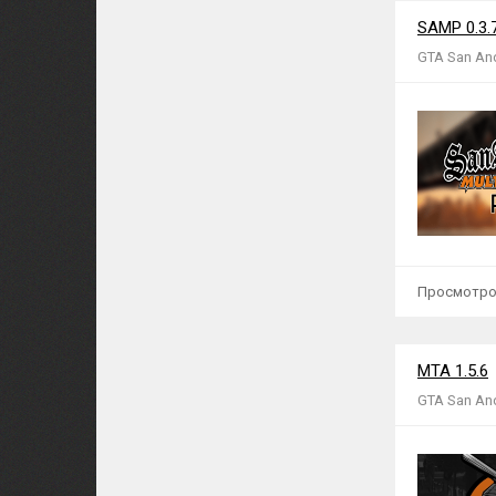
SAMP 0.3.
GTA San An
Просмотров:
МТА 1.5.6
GTA San An