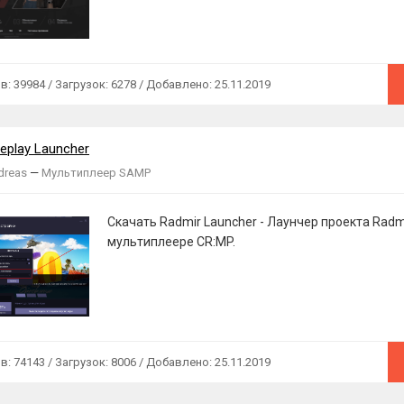
 39984 / Загрузок: 6278 / Добавлено: 25.11.2019
eplay Launcher
dreas
—
Мультиплеер SAMP
Скачать Radmir Launcher - Лаунчер проекта Radm
мультиплеере CR:MP.
 74143 / Загрузок: 8006 / Добавлено: 25.11.2019