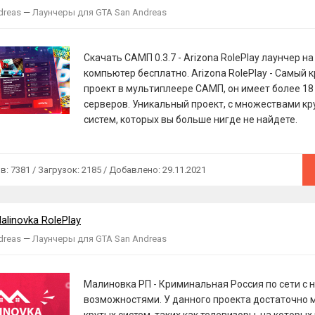
dreas
—
Лаунчеры для GTA San Andreas
Скачать САМП 0.3.7 - Arizona RolePlay лаунчер на
компьютер бесплатно. Arizona RolePlay - Самый 
проект в мультиплеере САМП, он имеет более 18
серверов. Уникальный проект, с множествами кр
систем, которых вы больше нигде не найдете.
 7381 / Загрузок: 2185 / Добавлено: 29.11.2021
alinovka RolePlay
dreas
—
Лаунчеры для GTA San Andreas
Малиновка РП - Криминальная Россия по сети с
возможностями. У данного проекта достаточно 