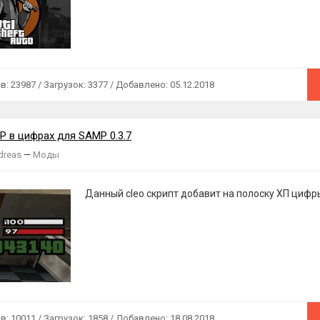
 23987 / Загрузок: 3377 / Добавлено: 05.12.2018
P в цифрах для SAMP 0.3.7
dreas
—
Моды
Данный cleo скрипт добавит на полоску ХП цифр
 10011 / Загрузок: 1858 / Добавлено: 18.08.2018