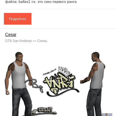
файла: ballas1 т.е. это скин первого ранга
Подробнее
Cesar
GTA San Andreas
—
Скины