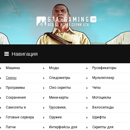
Навигация
Машины
Моды
Русификаторы
Скины
Спидометры
Мультиплеер
SAMP
Программы
Cleo скрипты
Читы
Сохранения
Мини-карты
Мотоциклы
Самолеты и
Грузовики,
Велосипеды
вертолеты
автобусы
Готовые сервера
Оружие
Шрифты
SAMP
Патчи
Интерфейсы для
Скрипты для