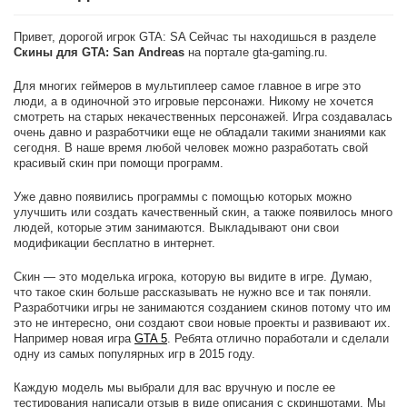
Привет, дорогой игрок GTA: SA Сейчас ты находишься в разделе
Скины для GTA: San Andreas
на портале gta-gaming.ru.
Для многих геймеров в мультиплеер самое главное в игре это
люди, а в одиночной это игровые персонажи. Никому не хочется
смотреть на старых некачественных персонажей. Игра создавалась
очень давно и разработчики еще не обладали такими знаниями как
сегодня. В наше время любой человек можно разработать свой
красивый скин при помощи программ.
Уже давно появились программы с помощью которых можно
улучшить или создать качественный скин, а также появилось много
людей, которые этим занимаются. Выкладывают они свои
модификации бесплатно в интернет.
Скин — это моделька игрока, которую вы видите в игре. Думаю,
что такое скин больше рассказывать не нужно все и так поняли.
Разработчики игры не занимаются созданием скинов потому что им
это не интересно, они создают свои новые проекты и развивают их.
Например новая игра
GTA 5
. Ребята отлично поработали и сделали
одну из самых популярных игр в 2015 году.
Каждую модель мы выбрали для вас вручную и после ее
тестирования написали отзыв в виде описания с скриншотами. Мы