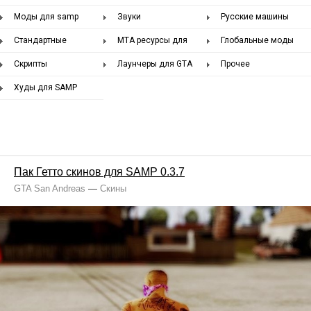
samp
сервера samp
Моды для samp
Звуки
Русские машины
сервера
Стандартные
MTA ресурсы для
Глобальные моды
файлы
сервера
Скрипты
Лаунчеры для GTA
Прочее
San Andreas
Худы для SAMP
скачать бесплатно
Пак Гетто скинов для SAMP 0.3.7
GTA San Andreas
—
Скины