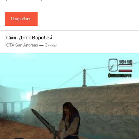
Подробнее
Скин Джек Воробей
GTA San Andreas
—
Скины