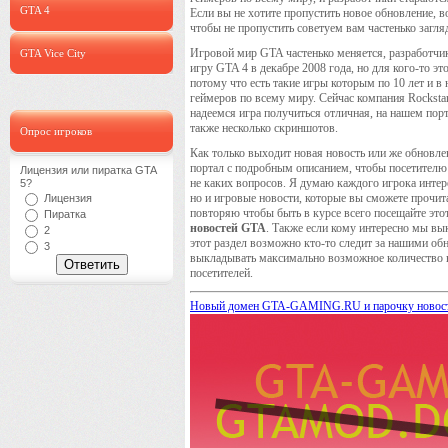
GTA 4
Если вы не хотите пропустить новое обновление, в
чтобы не пропустить советуем вам частенько загля
Игровой мир GTA частенько меняется, разработчик
GTA Vice City
игру GTA 4 в декабре 2008 года, но для кого-то э
потому что есть такие игры которым по 10 лет и 
геймеров по всему миру. Сейчас компания Rocksta
надеемся игра получиться отличная, на нашем пор
также несколько скриншотов.
Опрос игроков
Как только выходит новая новость или же обновл
портал с подробным описанием, чтобы посетителю 
Лицензия или пиратка GTA
не каких вопросов. Я думаю каждого игрока интер
5?
но и игровые новости, которые вы сможете прочит
Лицензия
повторяю чтобы быть в курсе всего посещайте этот
Пиратка
новостей GTA
. Также если кому интересно мы вы
2
этот раздел возможно кто-то следит за нашими о
3
выкладывать максимально возможное количество 
посетителей.
Новый домен GTA-GAMING.RU и парочку новос