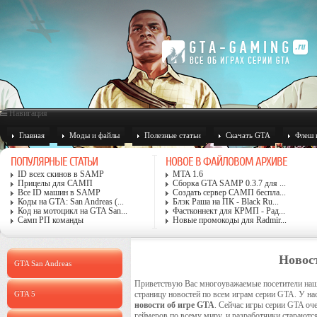
Навигация
Главная
Моды и файлы
Полезные статьи
Скачать GTA
Флеш 
ПОПУЛЯРНЫЕ СТАТЬИ
НОВОЕ В ФАЙЛОВОМ АРХИВЕ
ID всех скинов в SAMP
MTA 1.6
Прицелы для САМП
Сборка GTA SAMP 0.3.7 для ...
Все ID машин в SAMP
Создать сервер САМП беспла...
Коды на GTA: San Andreas (...
Блэк Раша на ПК - Black Ru...
Код на мотоцикл на GTA San...
Фастконнект для КРМП - Рад...
Самп РП команды
Новые промокоды для Radmir...
Новос
GTA San Andreas
Приветствую Вас многоуважаемые посетители наш
GTA 5
страницу новостей по всем играм серии GTA. У нас
новости об игре GTA
. Сейчас игры серии GTA о
геймеров по всему миру, и разработчики стараются