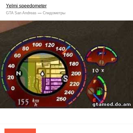
Yelmi speedometer
GTA San Andreas
—
Спидометры