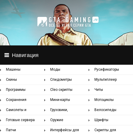
Навигация
Машины
Моды
Русификаторы
Скины
Спидометры
Мультиплеер
SAMP
Программы
Cleo скрипты
Читы
Сохранения
Мини-карты
Мотоциклы
Самолеты и
Грузовики,
Велосипеды
вертолеты
автобусы
Готовые сервера
Оружие
Шрифты
SAMP
Патчи
Интерфейсы для
Скрипты для