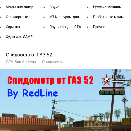
samp
сервера samp
Моды для samp
Звуки
Русские машины
сервера
Стандартные
MTA ресурсы для
Глобальные моды
файлы
сервера
Скрипты
Лаунчеры для GTA
Прочее
San Andreas
Худы для SAMP
скачать бесплатно
Спидометр от ГАЗ 52
GTA San Andreas
—
Спидометры