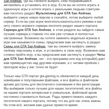
San Andreas
, где вы сможете выбрать себе понравившийся
автомобиль и установить его в игру. Если вы не хотите играть в
одиночную игры и хотите играть с реальными людьми советуем
вам посетить раздел
Мультиплеер для GTA San Andreas
,
выберите самую новую версию и скачайте, потом выберите любой
сервер. Если вы уже игрок многопользовательского режима и вас
нету своего игрового сервера посетите раздел нашего портала
Сервера для GTA San Andreas
, в этом разделе вы найдете самые
лучшие сервера,а главное что они уже готовые и полностью
настроенные. Возможно вы хотите заменить модельки игроков в
игре они называются скины, предлагаем вам заглянуть в раздел
Скины для GTA San Andreas
, там вы сможете выбрать замену
любому персонажу в игре, и установить в свою игру. Возможно вам
сложно пройти игру, и вы предлагаем вам заглянуть в раздел
Читы
для GTA San Andreas
, чит - эта программа или код который(я) дает
вам преимущество над другими игроками, и с читами проблем с
проходом игры у вас точно не будет.
Только наш GTA портал gta-gaming.ru обновляется каждый день
новейшими и популярными файлами, и все файлы в файловом
архиве доступны для бесплатного скачивания и без регистрации.
Мы выбираем только лучшее для наших посетителей, все файлы
на нашем портале интересные и уникальные, файловый архив
постоянно становиться больше. Рады приветствовать каждого
посетителя нашего портала, потому что вы для нас очень важны.
На этом всё, желаем вам удачно провести время.